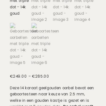
Price
€
249.00
–
€
285.00
range:
Deze 14 karaat geelgouden oorbel bevat een
€249.00
geboortesteen naar keuze
van
2.5 mm,
through
welke in een gouden kastje is gezet en is
€285.00