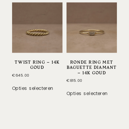
Deze
optie
kan
gekozen
worden
op
de
productpagina
TWIST RING – 14K
RONDE RING MET
GOUD
BAGUETTE DIAMANT
– 14K GOUD
€
645.00
€
815.00
Dit
Opties selecteren
Dit
product
Opties selecteren
product
heeft
heeft
meerdere
meerder
variaties.
variaties
Deze
Deze