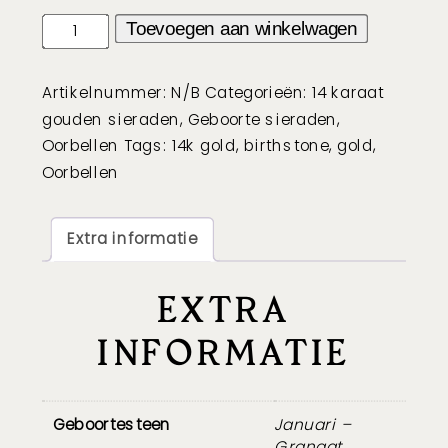
Geboortesteen
Toevoegen aan winkelwagen
oorbellen
met
Artikelnummer:
N/B
Categorieën:
14 karaat
triple
gouden sieraden
,
Geboorte sieraden
,
dot
Oorbellen
Tags:
14k gold
,
birthstone
,
gold
,
-
Oorbellen
14k
goud
aantal
Extra informatie
EXTRA
INFORMATIE
Geboortesteen
Januari –
Granaat