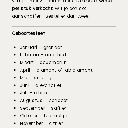
verrijkt met
3 gouden dots.
De oorbel wordt
per stuk verkocht
. Wil je een set
aanschaffen? Bestel er dan twee.
Geboortesteen
Januari – granaat
Februari – amethist
Maart – aquamarijn
April – diamant of lab diamant
Mei – smaragd
Juni – alexandriet
Juli – robijn
Augustus – peridoot
September – saffier
Oktober – toermalijn
November – citrien