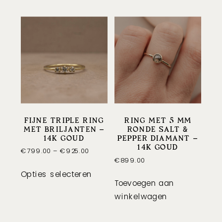
FIJNE TRIPLE RING
RING MET 5 MM
MET BRILJANTEN –
RONDE SALT &
14K GOUD
PEPPER DIAMANT –
14K GOUD
Price
€
799.00
–
€
925.00
€
899.00
range:
Dit
€799.00
Opties selecteren
product
Toevoegen aan
through
heeft
€925.00
winkelwagen
meerdere
variaties.