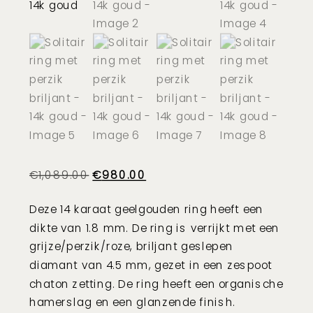
Oorspronkelijke
Huidige
€
1,089.00
€
980.00
prijs
prijs
Deze 14 karaat geelgouden ring heeft een
was:
is:
dikte van
1.8 mm
. De ring is verrijkt met een
€1,089.00.
€980.00.
grijze/perzik/roze, briljant geslepen
diamant van 4.5 mm
, gezet in een zespoot
chaton zetting
.
De ring heeft een organische
hamerslag
en een
glanzende
finish.