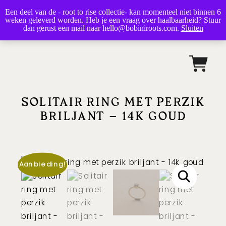
Een deel van de - root to rise collectie- kan momenteel niet binnen 6
bobini roots
weken geleverd worden. Heb je een vraag over haalbaarheid? Stuur
dan gerust een mail naar hello@bobiniroots.com.
Sluiten
SOLITAIR RING MET PERZIK
BRILJANT – 14K GOUD
Aanbieding!