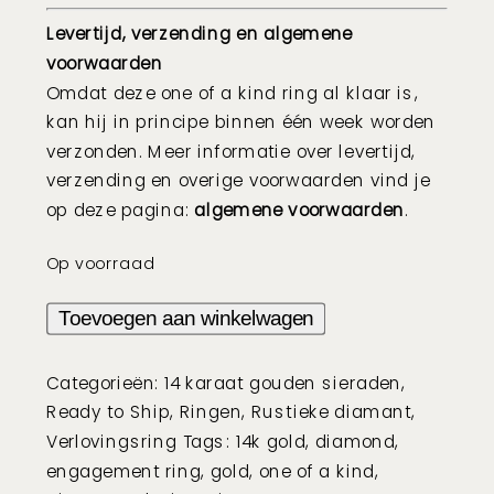
Levertijd, verzending en algemene
voorwaarden
Omdat deze one of a kind ring al klaar is,
kan hij in principe binnen één week worden
verzonden. Meer informatie over levertijd,
verzending en overige voorwaarden vind je
op deze pagina:
algemene voorwaarden
.
Op voorraad
Solitair
Toevoegen aan winkelwagen
ring
met
Categorieën:
14 karaat gouden sieraden
,
perzik
Ready to Ship
,
Ringen
,
Rustieke diamant
,
briljant
Verlovingsring
Tags:
14k gold
,
diamond
,
-
engagement ring
,
gold
,
one of a kind
,
14k