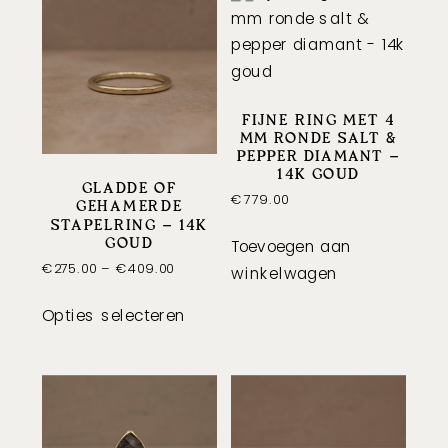
FIJNE RING MET 4
MM RONDE SALT &
PEPPER DIAMANT –
14K GOUD
GLADDE OF
€
779.00
GEHAMERDE
STAPELRING – 14K
GOUD
Toevoegen aan
Price
€
275.00
–
€
409.00
winkelwagen
range:
Dit
€275.00
Opties selecteren
product
through
heeft
€409.00
meerdere
variaties.
Deze