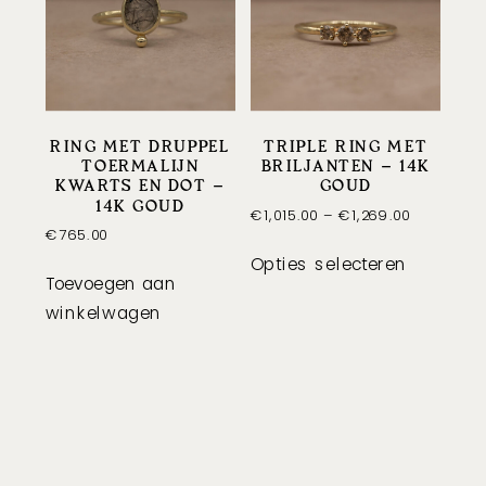
optie
kan
gekozen
worden
op
RING MET DRUPPEL
TRIPLE RING MET
de
TOERMALIJN
BRILJANTEN – 14K
productpagina
KWARTS EN DOT –
GOUD
14K GOUD
Price
€
1,015.00
–
€
1,269.00
€
765.00
range:
Dit
€1,015.00
Opties selecteren
product
Toevoegen aan
through
heeft
€1,269.00
winkelwagen
meerder
variaties
Deze
optie
kan
gekozen