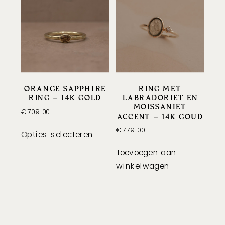
ORANGE SAPPHIRE
RING MET
RING – 14K GOLD
LABRADORIET EN
MOISSANIET
€
709.00
ACCENT – 14K GOUD
Dit
€
779.00
Opties selecteren
product
heeft
Toevoegen aan
meerdere
winkelwagen
variaties.
Deze
optie
kan