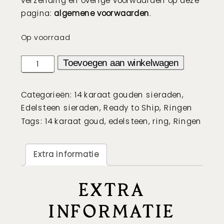
pagina:
algemene voorwaarden
.
Op voorraad
Ring
Toevoegen aan winkelwagen
met
vessoniet
Categorieën:
14 karaat gouden sieraden
,
en
Edelsteen sieraden
,
Ready to Ship
,
Ringen
moissaniet
Tags:
14 karaat goud
,
edelsteen
,
ring
,
Ringen
accenten
-
14k
Extra informatie
goud
aantal
EXTRA
INFORMATIE