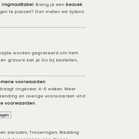
e
ringmaattabel
.
Breng je een
bezoek
gen te passen? Dan meten we tijdens
enzijde worden gegraveerd om hem
en gravure kan je los bij bestellen,
algemene voorwaarden
edraagt ongeveer 4-6 weken. Meer
verzending en overige voorwaarden vind
e voorwaarden
.
wagen
den sieraden
,
Trouwringen
,
Wedding