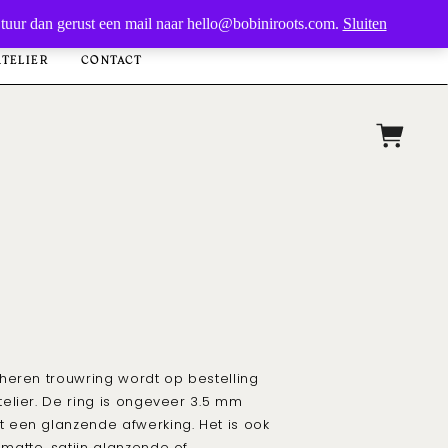
MELD JE AAN VOOR DE NIEUWSBRIEF
Stuur dan gerust een mail naar hello@bobiniroots.com.
Sluiten
ATELIER
CONTACT
heren trouwring wordt op bestelling
elier. De ring is ongeveer
3.5
mm
t een
glanzende
afwerking. Het is ook
n matte, satijn glanzende of