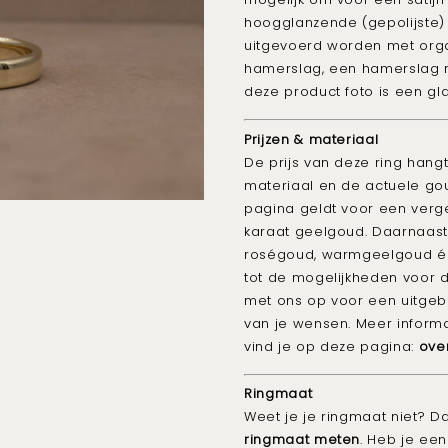
hoogglanzende (gepolijste)
uitgevoerd worden met orga
hamerslag, een hamerslag m
deze product foto is een
gl
Prijzen & materiaal
De prijs van deze ring hang
materiaal en de actuele gou
pagina geldt voor een vergel
karaat geelgoud. Daarnaast
roségoud, warmgeelgoud 
tot de mogelijkheden voor 
met ons op voor een uitgebr
van je wensen.
Meer informa
vind je op deze pagina:
ove
Ringmaat
Weet je je ringmaat niet? D
ringmaat meten
. Heb je ee