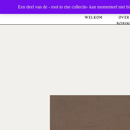
Een deel van de - root to rise collectie- kan momenteel nie
WELKOM
OVER
BOBIN