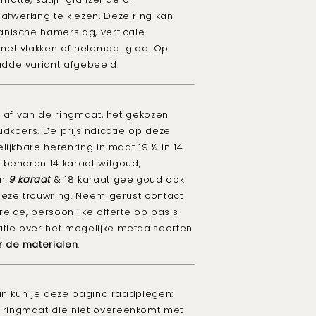
afwerking te kiezen. Deze ring kan
nische hamerslag, verticale
et vlakken of helemaal glad. Op
adde variant
afgebeeld.
t af van de ringmaat, het gekozen
dkoers. De prijsindicatie op deze
ijkbare herenring in maat 19 ½ in 14
 behoren 14 karaat witgoud,
én
9 karaat
& 18 karaat geelgoud ook
deze trouwring. Neem gerust contact
eide, persoonlijke offerte op basis
tie over het mogelijke metaalsoorten
r de materialen
.
an kun je deze pagina raadplegen:
n ringmaat die niet overeenkomt met