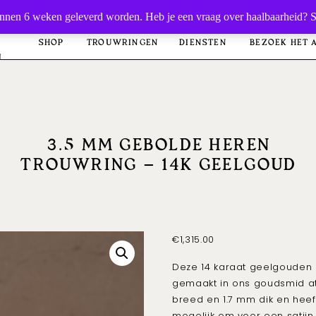
t binnen 6 weken geleverd worden. Heb je een vraag over haalbaarheid? 
SHOP
TROUWRINGEN
DIENSTEN
BEZOEK HET 
I
3.5 MM GEBOLDE HEREN
TROUWRING – 14K GEELGOUD
€
1,315.00
Deze 14 karaat geelgouden 
gemaakt in ons goudsmid at
breed en
1.7
mm dik en heef
mogelijk om voor een
satij