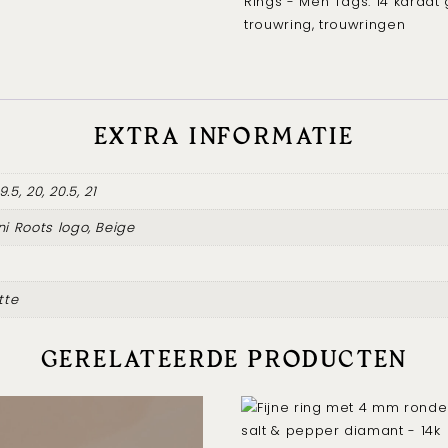
Rings - Men
Tags:
14 karaat
trouwring
trouwring
,
trouwringen
-
14k
geelgoud
aantal
EXTRA INFORMATIE
19.5, 20, 20.5, 21
ni Roots logo, Beige
tte
GERELATEERDE PRODUCTEN