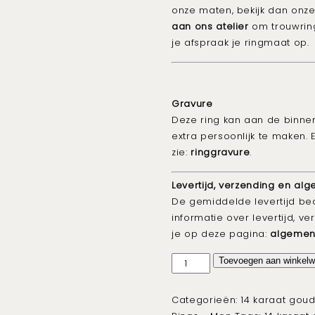
onze maten, bekijk dan onz
aan ons atelier
om trouwrin
je afspraak je ringmaat op.
Gravure
Deze ring kan aan de binn
extra persoonlijk te maken. E
zie:
ringgravure
.
Levertijd, verzending en 
De gemiddelde levertijd b
informatie over levertijd, 
je op deze pagina:
algemen
3.5
Toevoegen aan winkel
mm
gebolde
Categorieën:
14 karaat gou
heren