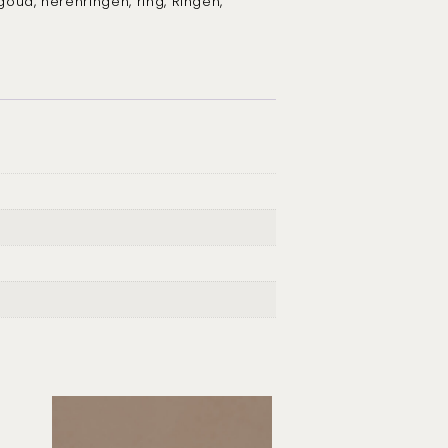
 goud
,
herenringen
,
ring
,
Ringen
,